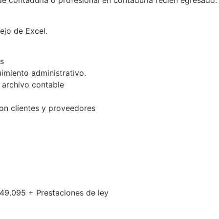
e contaduría o profesional en contaduría recién egresado. 
ejo de Excel.
s
imiento administrativo.
 archivo contable
on clientes y proveedores
249.095 + Prestaciones de ley