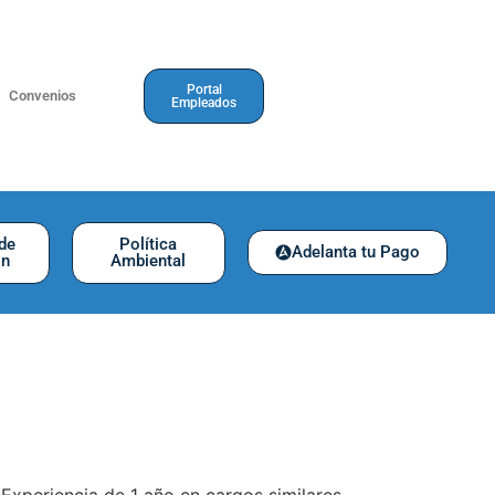
Portal
Convenios
Empleados
 de
Política
Adelanta tu Pago
ón
Ambiental