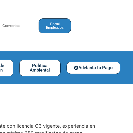
Portal
Convenios
Empleados
 de
Política
Adelanta tu Pago
ón
Ambiental
e con licencia C3 vigente, experiencia en