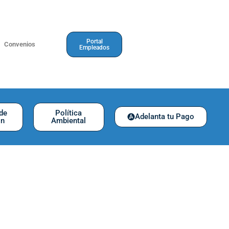
Portal
Convenios
Empleados
 de
Política
Adelanta tu Pago
ón
Ambiental