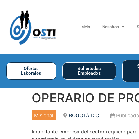
Inicio
Nosotros
S
Ofertas
Solicitudes
Laborales
Empleados
OPERARIO DE P
Misional
BOGOTÁ D.C.
Publicado
Importante empresa del sector requiere para