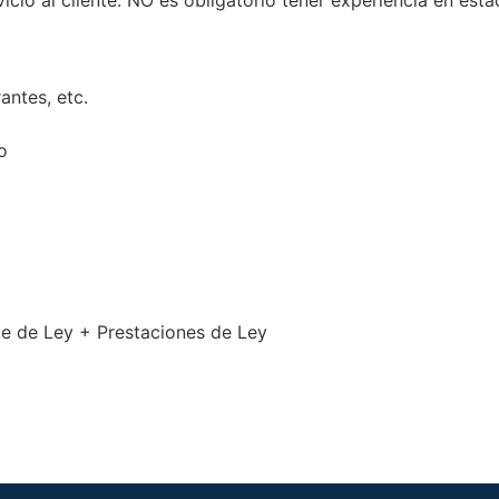
cio al cliente. NO es obligatorio tener experiencia en esta
rantes, etc.
o
te de Ley + Prestaciones de Ley