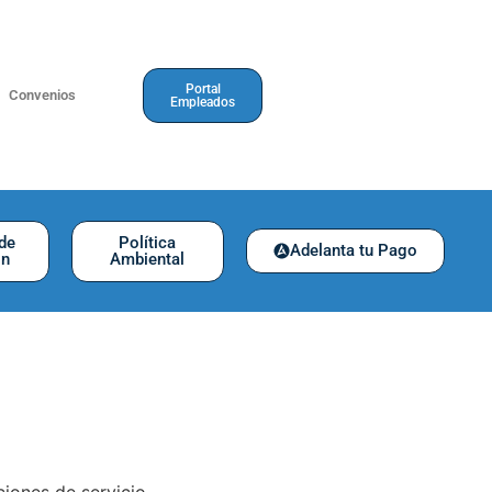
Portal
Convenios
Empleados
 de
Política
Adelanta tu Pago
ón
Ambiental