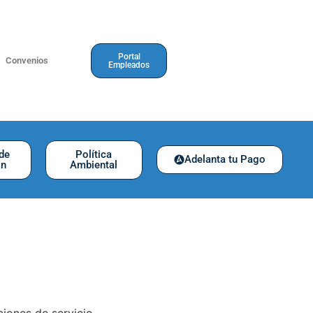
Portal
Convenios
Empleados
 de
Política
Adelanta tu Pago
ón
Ambiental