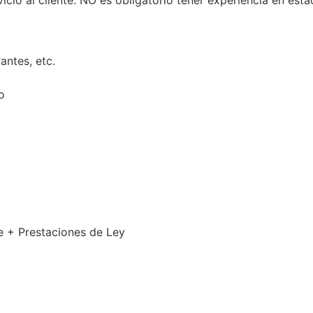
cio al cliente. NO es obligatorio tener experiencia en esta
rantes, etc.
o
e + Prestaciones de Ley