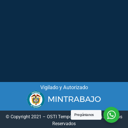
Vigilado y Autorizado
Pregúntanos
© Copyright 2021 – OSTI Temporal – Todos los Derechos
Reservados